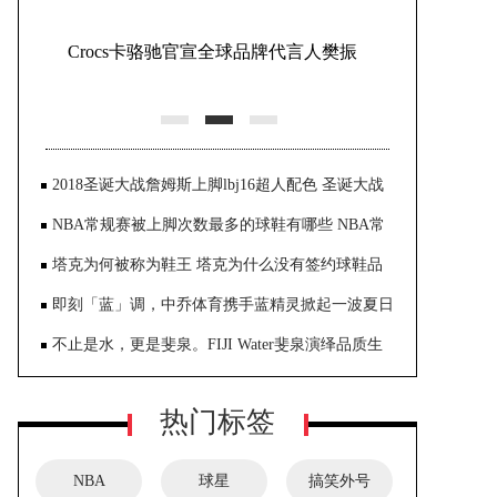
丽人好商家如何被发现？这份指数给
出新参考
2018圣诞大战詹姆斯上脚lbj16超人配色 圣诞大战
颜
NBA常规赛被上脚次数最多的球鞋有哪些 NBA常
规赛
塔克为何被称为鞋王 塔克为什么没有签约球鞋品
即刻「蓝」调，中乔体育携手蓝精灵掀起一波夏日
限定潮流
不止是水，更是斐泉。FIJI Water斐泉演绎品质生
活新风尚
热门标签
NBA
球星
搞笑外号