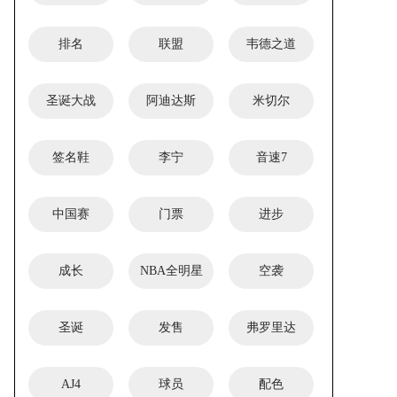
排名
联盟
韦德之道
圣诞大战
阿迪达斯
米切尔
签名鞋
李宁
音速7
中国赛
门票
进步
成长
NBA全明星
空袭
圣诞
发售
弗罗里达
AJ4
球员
配色