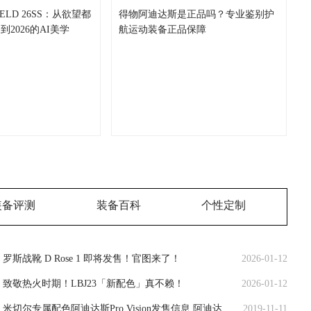
FELD 26SS：从欲望都
得物阿迪达斯是正品吗？专业鉴别护
2026的AI美学
航运动装备正品保障
装备评测
装备百科
个性定制
罗斯战靴 D Rose 1 即将发售！官图来了！
2026-01-12
致敬热火时期！LBJ23「新配色」真不赖！
2026-01-12
米切尔专属配色阿迪达斯Pro Vision发售信息 阿迪达
2019-11-11