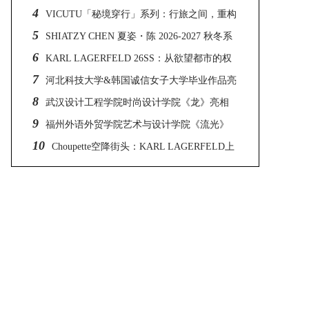
4
VICUTU「秘境穿行」系列：行旅之间，重构
5
都市与山野的自然对话
SHIATZY CHEN 夏姿・陈 2026-2027 秋冬系
6
列
KARL LAGERFELD 26SS：从欲望都市的权
7
力套装，到2026的AI美学
河北科技大学&韩国诚信女子大学毕业作品亮
8
相2026中国国际大学生时装周
武汉设计工程学院时尚设计学院《龙》亮相
9
2026中国国际大学生时装周
福州外语外贸学院艺术与设计学院《流光》
10
亮相2026中国国际大学生时装周
Choupette空降街头：KARL LAGERFELD上
海限时快闪酷雅启幕